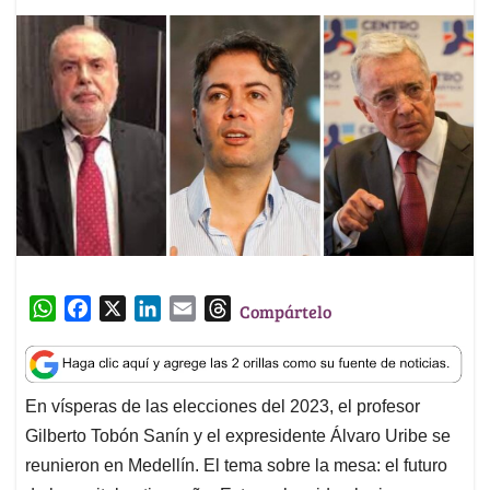
W
F
X
L
E
T
Compártelo
h
a
i
m
h
a
c
n
a
r
t
e
k
i
e
En vísperas de las elecciones del 2023, el profesor
s
b
e
l
a
Gilberto Tobón Sanín y el expresidente Álvaro Uribe se
A
o
d
d
p
o
I
s
reunieron en Medellín. El tema sobre la mesa: el futuro