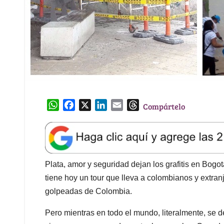
W
F
X
L
E
T
Compártelo
h
a
i
m
h
a
c
n
a
r
t
e
k
i
e
s
b
e
l
a
A
o
d
d
Plata, amor y seguridad dejan los grafitis en Bog
p
o
I
s
tiene hoy un tour que lleva a colombianos y extr
p
k
n
golpeadas de Colombia.
Pero mientras en todo el mundo, literalmente, se d