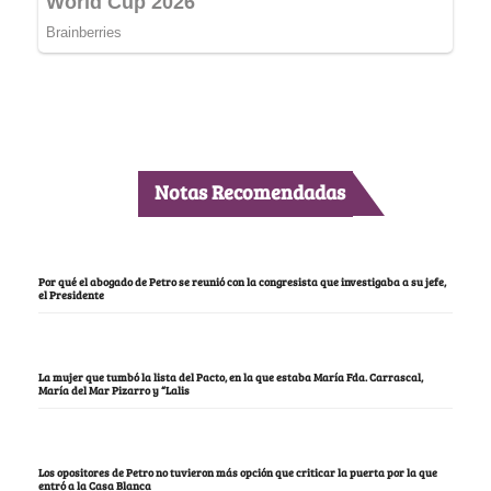
Notas Recomendadas
Por qué el abogado de Petro se reunió con la congresista que investigaba a su jefe,
el Presidente
La mujer que tumbó la lista del Pacto, en la que estaba María Fda. Carrascal,
María del Mar Pizarro y “Lalis
Los opositores de Petro no tuvieron más opción que criticar la puerta por la que
entró a la Casa Blanca