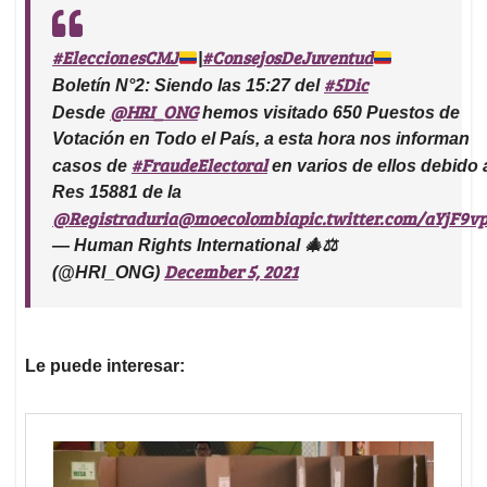
#EleccionesCMJ
#ConsejosDeJuventud
|
#5Dic
Boletín N°2: Siendo las 15:27 del
@HRI_ONG
Desde
hemos visitado 650 Puestos de
Votación en Todo el País, a esta hora nos informan
#FraudeElectoral
casos de
en varios de ellos debido a
Res 15881 de la
@Registraduria
@moecolombia
pic.twitter.com/aYjF9
— Human Rights International 🎄⚖
December 5, 2021
(@HRI_ONG)
Le puede interesar: