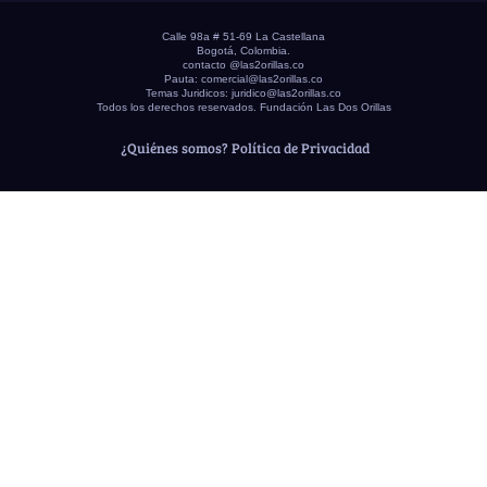
Calle 98a # 51-69 La Castellana
Bogotá, Colombia.
contacto @las2orillas.co
Pauta:
comercial@las2orillas.co
Temas Juridicos:
juridico@las2orillas.co
Todos los derechos reservados. Fundación Las Dos Orillas
¿Quiénes somos?
Política de Privacidad