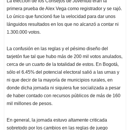
La elección de los Consejos de Juventud eran la
s
b
e
l
a
primera prueba de Alex Vega como registrador y se rajó.
A
o
d
d
p
o
I
s
Lo único que funcionó fue la velocidad para dar unos
p
k
n
lánguidos resultados en los que no alcanzó a contar ni
1.300.000 votos.
La confusión en las reglas y el pésimo diseño del
tarjetón fue tal que hubo más de 200 mil votos anulados,
cerca de un cuarto de la totalidad de estos. En Bogotá,
sólo el 6.45% del potencial electoral salió a las urnas y
ni que decir de la mayoría de municipios rurales, en
donde dicha jornada ni siquiera fue socializada a pesar
de haber contado con recursos públicos de más de 160
mil millones de pesos.
En general, la jornada estuvo altamente criticada
sobretodo por los cambios en las reglas de juego