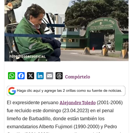
W
F
X
L
E
T
Compártelo
h
a
i
m
h
a
c
n
a
r
t
e
k
i
e
Alejandro Toledo
El expresidente peruano
(2001-2006)
s
b
e
l
a
A
o
d
d
fue recluido este domingo (23.04.2023) en el penal
p
o
I
s
limeño de Barbadillo, donde están también los
p
k
n
exmandatarios Alberto Fujimori (1990-2000) y Pedro