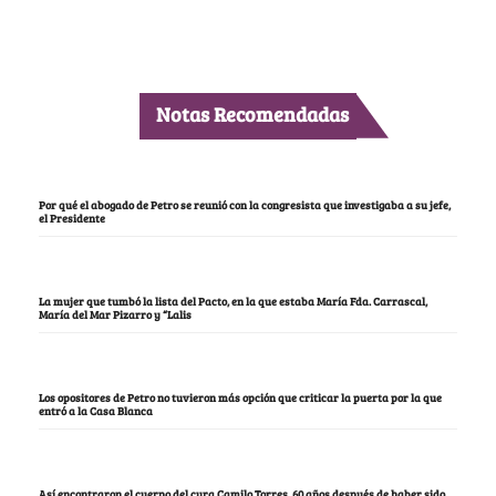
Notas Recomendadas
Por qué el abogado de Petro se reunió con la congresista que investigaba a su jefe,
el Presidente
La mujer que tumbó la lista del Pacto, en la que estaba María Fda. Carrascal,
María del Mar Pizarro y “Lalis
Los opositores de Petro no tuvieron más opción que criticar la puerta por la que
entró a la Casa Blanca
Así encontraron el cuerpo del cura Camilo Torres, 60 años después de haber sido