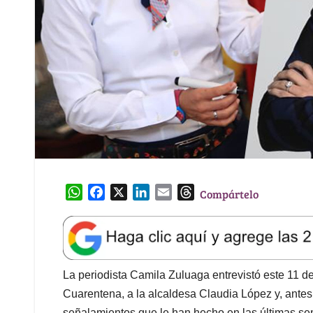
W
F
X
L
E
T
Compártelo
h
a
i
m
h
a
c
n
a
r
t
e
k
i
e
s
b
e
l
a
A
o
d
d
La periodista Camila Zuluaga entrevistó este 11 
p
o
I
s
Cuarentena, a la alcaldesa Claudia López y, antes 
p
k
n
señalamientos que le han hecho en las últimas s