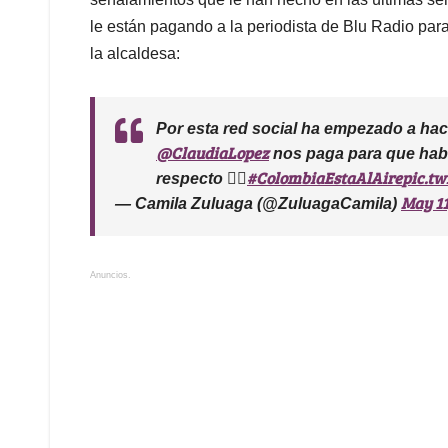
le están pagando a la periodista de Blu Radio para 
la alcaldesa:
Por esta red social ha empezado a hace
@ClaudiaLopez
nos paga para que habl
#ColombiaEstaAlAire
pic.tw
respecto 👇🏻
May 11
— Camila Zuluaga (@ZuluagaCamila)
Anuncios.