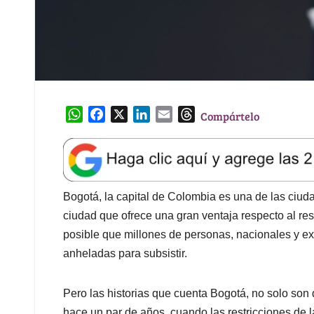
W
F
X
L
E
T
Compártelo
h
a
i
m
h
a
c
n
a
r
t
e
k
i
e
s
b
e
l
a
A
o
d
d
Bogotá, la capital de Colombia es una de las ciu
p
o
I
s
ciudad que ofrece una gran ventaja respecto al rest
p
k
n
posible que millones de personas, nacionales y ex
anheladas para subsistir.
Pero las historias que cuenta Bogotá, no solo son
hace un par de años, cuando las restricciones de 