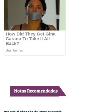
Notas Recomendadas
Por qué el abogado de Petro se reunió