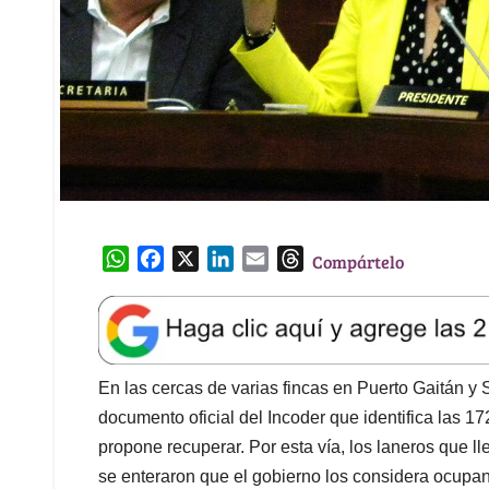
W
F
X
L
E
T
Compártelo
h
a
i
m
h
a
c
n
a
r
t
e
k
i
e
s
b
e
l
a
A
o
d
d
En las cercas de varias fincas en Puerto Gaitán y 
p
o
I
s
documento oficial del Incoder que identifica las 1
p
k
n
propone recuperar. Por esta vía, los laneros que ll
se enteraron que el gobierno los considera ocupant