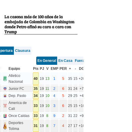
La casona más de 100 años de la
embajada de Colombia en Washington
donde Petro afinó su cara a cara con
Trump
pertura
Clausura
En General
En Casa
Fuera
#
Equipo
Pts
PJ
V
EMP
PER
+
-
DG
Atletico
1
40
19
13
1
5
35
15
+20
Nacional
2
Junior FC
35
19
11
2
6
31
24
+7
3
Dep. Pasto
34
19
10
4
5
29
25
+4
America de
4
33
19
10
3
6
25
15
+10
Cali
5
Once Caldas
33
19
8
9
2
31
22
+9
Deportes
6
31
19
8
7
4
27
17
+10
Tolima