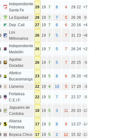
Independiente
7
29
19
7
8
4
29
22
+7
Santa Fe
8
La Equidad
28
19
7
7
5
26
26
0
9
Dep. Cali
27
19
7
6
6
20
16
+4
Los
0
26
19
7
5
7
31
23
+8
Millionarios
Independiente
1
26
19
7
5
7
26
24
+2
Medellin
Aguilas
2
26
19
7
5
7
20
25
-5
Doradas
Atletico
3
23
19
5
8
6
26
20
+6
Bucaramanga
4
Llaneros
22
19
4
10
5
17
20
-3
Fortaleza
5
22
19
5
7
7
22
27
-5
C.E.I.F.
Jaguares de
6
18
19
5
3
11
20
33
-13
Cordoba
Alianza
7
17
19
3
8
8
13
27
-14
Petrolera
8
Boyaca Chico
17
19
5
2
12
15
32
-17