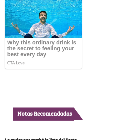
Notas Recomendadas
La mujer que tumbó la lista del Pacto,