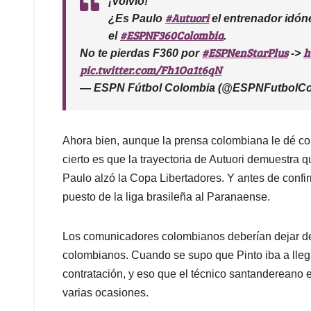
¡Volvió!
#Autuori
¿Es Paulo
el entrenador idón
#ESPNF360Colombia
el
.
#ESPNenStarPlus
h
No te pierdas F360 por
->
pic.twitter.com/Fh1Oa1t6qN
— ESPN Fútbol Colombia (@ESPNFutbolCo
Ahora bien, aunque la prensa colombiana le dé con
cierto es que la trayectoria de Autuori demuestra 
Paulo alzó la Copa Libertadores. Y antes de confir
puesto de la liga brasileña al Paranaense.
Los comunicadores colombianos deberían dejar de cr
colombianos. Cuando se supo que Pinto iba a llega
contratación, y eso que el técnico santandereano 
varias ocasiones.