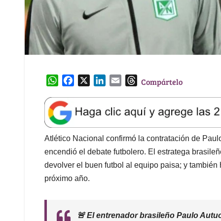
W
F
X
L
E
T
Compártelo
h
a
i
m
h
a
c
n
a
r
t
e
k
i
e
s
b
e
l
a
A
o
d
d
Atlético Nacional confirmó la contratación de Pau
p
o
I
s
encendió el debate futbolero. El estratega brasileñ
p
k
n
devolver el buen futbol al equipo paisa; y también
próximo año.
🚨 El entrenador brasileño Paulo Autuo