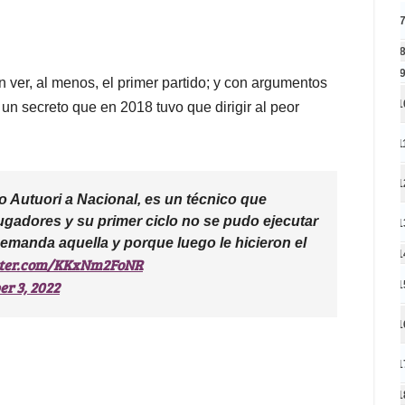
an ver, al menos, el primer partido; y con argumentos
1
 un secreto que en 2018 tuvo que dirigir al peor
1
1
o Autuori a Nacional, es un técnico que
jugadores y su primer ciclo no se pudo ejecutar
1
demanda aquella y porque luego le hicieron el
1
itter.com/KKxNm2FoNR
er 3, 2022
1
1
1
1