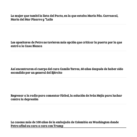
La mujer que tumbó la lista del Pacto, en la que estaba María Fda. Carrascal,
María del Mar Pizarro y “Lalis
Los opositores de Petro no tuvieron más opción que criticar la puerta por la que
entró a la Casa Blanca
Así encontraron el cuerpo del cura Camilo Torres, 60 años después de haber sido
escondido por un general del Ejército
Regresar a la radio para comentar fútbol, la solución de Iván Mejía para luchar
contra la depresión
La casona más de 100 años de la embajada de Colombia en Washington donde
Petro afinó su cara a cara con Trump