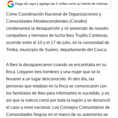
a
c
n
a
r
t
e
k
i
e
Como Coordinación Nacional de Organizaciones y
s
b
e
l
a
Comunidades Afrodescendientes (Conafro)
A
o
d
d
p
o
I
s
condenamos la desaparición y vil asesinato de nuestro
p
k
n
compañero y hermano de lucha Ibes Trujillo Contreras,
ocurrido entre el 10 y el 17 de julio, en la comunidad de
Timba, municipio de Suárez, departamento del Cauca.
A Ibes lo desaparecieron cuando se encontraba en su
finca. Llegaron tres hombres y una mujer que se lo
llevaron a un lugar desconocido. Al otro día, las
personas que estaban en la finca se comunicaron con
los familiares de Ibes para informarles lo sucedido, y es
así que la noticia corrió por toda la región y se denunció
el caso a nivel nacional. Los Consejos Comunitarios de
Comunidades Negras en el marco de su autonomía se