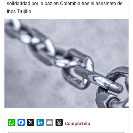
solidaridad por la paz en Colombia tras el asesinato de
Ibes Trujillo
W
F
X
L
E
T
Compártelo
h
a
i
m
h