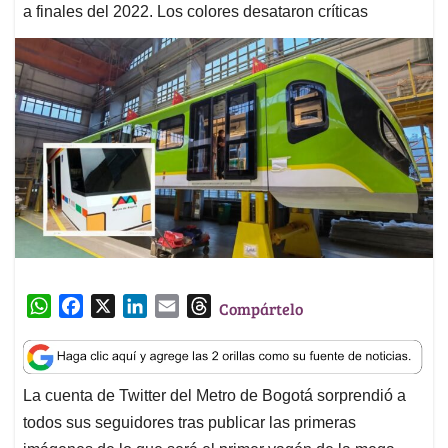
a finales del 2022. Los colores desataron críticas
W
F
X
L
E
T
Compártelo
h
a
i
m
h
a
c
n
a
r
t
e
k
i
e
La cuenta de Twitter del Metro de Bogotá sorprendió a
s
b
e
l
a
todos sus seguidores tras publicar las primeras
A
o
d
d