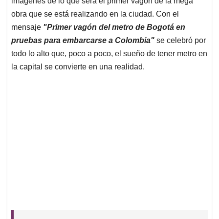
p
o
I
s
imágenes de lo que será el primer vagón de la mega
p
k
n
obra que se está realizando en la ciudad. Con el
mensaje
"Primer vagón del metro de Bogotá en
pruebas para embarcarse a Colombia"
se celebró por
todo lo alto que, poco a poco, el sueño de tener metro en
la capital se convierte en una realidad.