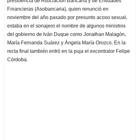
presidencia de Asociación Bancaria y de Entidades
A
o
d
d
p
o
I
s
Financieras (Asobancaria), quien renunció en
p
k
n
noviembre del año pasado por presunto acoso sexual,
estaba en el sonajero el nombre de algunos ministros
del gobierno de Iván Duque como Jonathan Malagón,
María Fernanda Suárez y Ángela María Orozco. En la
recta final también entró en la puja el excontralor Felipe
Córdoba.