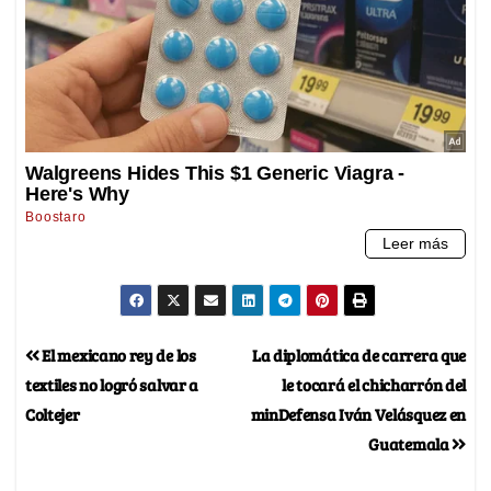
El mexicano rey de los
La diplomática de carrera que
textiles no logró salvar a
le tocará el chicharrón del
Coltejer
minDefensa Iván Velásquez en
Guatemala