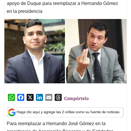
apoyo de Duque para reemplazar a Hernando Gómez
en la presidencia
W
F
X
L
E
T
Compártelo
h
a
i
m
h
a
c
n
a
r
t
e
k
i
e
Para reemplazar a Hernando José Gómez en la
s
b
e
l
a