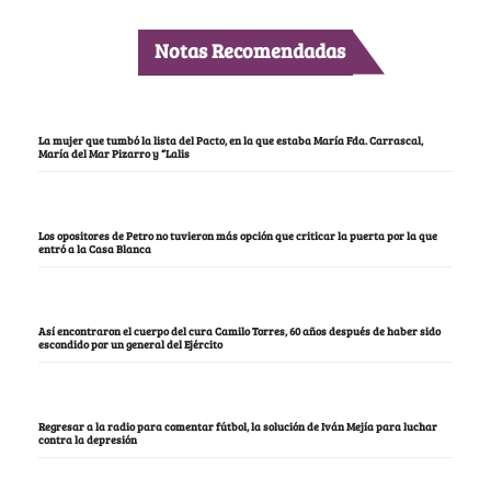
Notas Recomendadas
La mujer que tumbó la lista del Pacto, en la que estaba María Fda. Carrascal,
María del Mar Pizarro y “Lalis
Los opositores de Petro no tuvieron más opción que criticar la puerta por la que
entró a la Casa Blanca
Así encontraron el cuerpo del cura Camilo Torres, 60 años después de haber sido
escondido por un general del Ejército
Regresar a la radio para comentar fútbol, la solución de Iván Mejía para luchar
contra la depresión