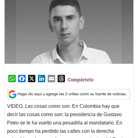
W
F
X
L
E
T
Compártelo
h
a
i
m
h
a
c
n
a
r
t
e
k
i
e
VIDEO
. Las cosas como son
. En Colombia hay que
s
b
e
l
a
decir las cosas como son: la presidencia de Gustavo
A
o
d
d
p
o
I
s
Petro se le ha vuelto una pesadilla al mandatario. En
p
k
n
poco tiempo ha perdido las calles con la derecha