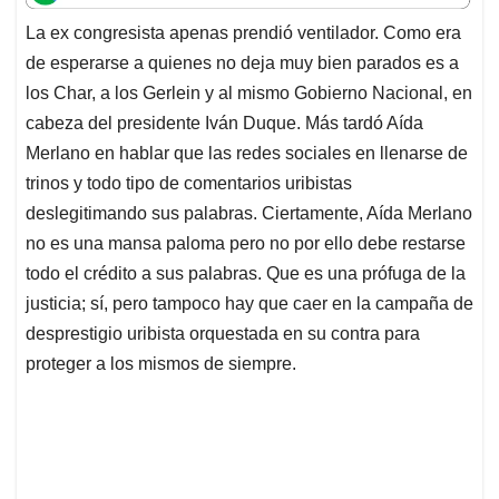
t
e
k
i
e
La ex congresista apenas prendió ventilador. Como era
s
b
e
l
a
de esperarse a quienes no deja muy bien parados es a
A
o
d
d
p
o
I
s
los Char, a los Gerlein y al mismo Gobierno Nacional, en
p
k
n
cabeza del presidente Iván Duque. Más tardó Aída
Merlano en hablar que las redes sociales en llenarse de
trinos y todo tipo de comentarios uribistas
deslegitimando sus palabras. Ciertamente, Aída Merlano
no es una mansa paloma pero no por ello debe restarse
todo el crédito a sus palabras. Que es una prófuga de la
justicia; sí, pero tampoco hay que caer en la campaña de
desprestigio uribista orquestada en su contra para
proteger a los mismos de siempre.