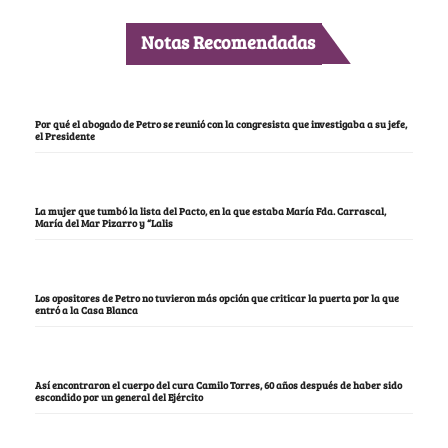
Notas Recomendadas
Por qué el abogado de Petro se reunió con la congresista que investigaba a su jefe,
el Presidente
La mujer que tumbó la lista del Pacto, en la que estaba María Fda. Carrascal,
María del Mar Pizarro y “Lalis
Los opositores de Petro no tuvieron más opción que criticar la puerta por la que
entró a la Casa Blanca
Así encontraron el cuerpo del cura Camilo Torres, 60 años después de haber sido
escondido por un general del Ejército