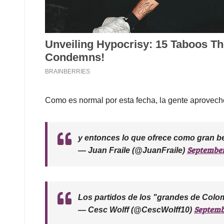
Como es normal por esta fecha, la gente aprovechó
y entonces lo que ofrece como gran be
September
— Juan Fraile (@JuanFraile)
Los partidos de los "grandes de Colo
Septemb
— Cesc Wolff (@CescWolff10)