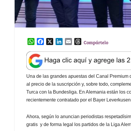
W
F
X
L
E
T
Compártelo
h
a
i
m
h
a
c
n
a
r
t
e
k
i
e
s
b
e
l
a
A
o
d
d
Una de las grandes apuestas del Canal Premium de
p
o
I
s
al precio de la suscripción y, sobre todo, complem
p
k
n
Turca con la Bundesliga. En Alemania están los c
recientemente contratado por el Bayer Leverkusen.
Ahora, según lo anuncian periodistas respetadísi
gratis y de forma legal los partidos de la Liga Al