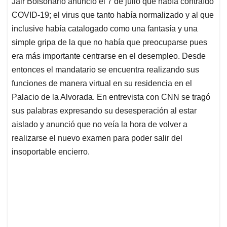
Jair Bolsonario anunció el 7 de julio que había contraído
s
b
e
l
a
COVID-19; el virus que tanto había normalizado y al que
A
o
d
d
p
o
I
s
inclusive había catalogado como una fantasía y una
p
k
n
simple gripa de la que no había que preocuparse pues
era más importante centrarse en el desempleo. Desde
entonces el mandatario se encuentra realizando sus
funciones de manera virtual en su residencia en el
Palacio de la Alvorada. En entrevista con CNN se tragó
sus palabras expresando su desesperación al estar
aislado y anunció que no veía la hora de volver a
realizarse el nuevo examen para poder salir del
insoportable encierro.