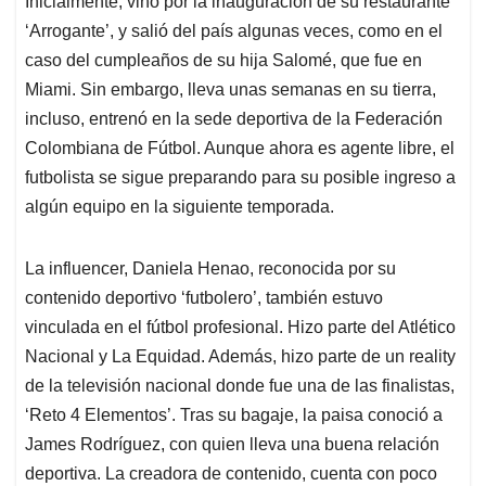
p
o
I
s
Inicialmente, vino por la inauguración de su restaurante
p
k
n
‘Arrogante’, y salió del país algunas veces, como en el
caso del cumpleaños de su hija Salomé, que fue en
Miami. Sin embargo, lleva unas semanas en su tierra,
incluso, entrenó en la sede deportiva de la Federación
Colombiana de Fútbol. Aunque ahora es agente libre, el
futbolista se sigue preparando para su posible ingreso a
algún equipo en la siguiente temporada.
La influencer, Daniela Henao, reconocida por su
contenido deportivo ‘futbolero’, también estuvo
vinculada en el fútbol profesional. Hizo parte del Atlético
Nacional y La Equidad. Además, hizo parte de un reality
de la televisión nacional donde fue una de las finalistas,
‘Reto 4 Elementos’. Tras su bagaje, la paisa conoció a
James Rodríguez, con quien lleva una buena relación
deportiva. La creadora de contenido, cuenta con poco