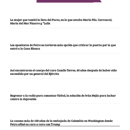
La mujer que tumbó la lista del Pacto, en la que estaba María Fda. Carrascal,
María del Mar Pizarro y “Lalis
Los opositores de Petro no tuvieron más opción que criticar la puerta por la que
entró a la Casa Blanca
Así encontraron el cuerpo del cura Camilo Torres, 60 años después de haber sido
escondido por un general del Ejército
Regresar a la radio para comentar fútbol, la solución de Iván Mejía para luchar
contra la depresión
La casona más de 100 años de la embajada de Colombia en Washington donde
Petro afinó su cara a cara con Trump