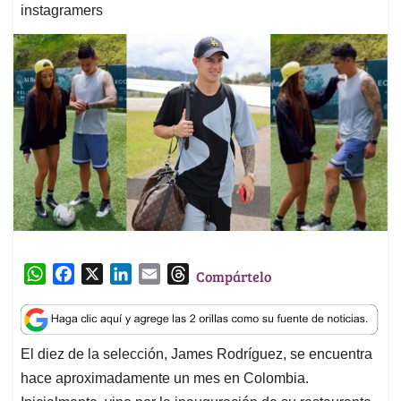
instagramers
W
F
X
L
E
T
Compártelo
h
a
i
m
h
a
c
n
a
r
t
e
k
i
e
El diez de la selección, James Rodríguez, se encuentra
s
b
e
l
a
hace aproximadamente un mes en Colombia.
A
o
d
d