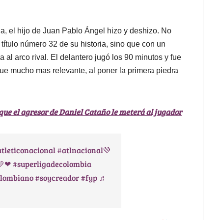
ga, el hijo de Juan Pablo Ángel hizo y deshizo. No
título número 32 de su historia, sino que con un
 al arco rival. El delantero jugó los 90 minutos y fue
fue mucho mas relevante, al poner la primera piedra
ue el agresor de Daniel Cataño le meterá al jugador
atleticonacional
#atlnacional💚
💛❤
#superligadecolombia
olombiano
#soycreador
#fyp
♬