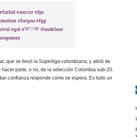
#futbol
#soccer
#fpc
tmotion
#foryou
#fyp
viral
#gol
#💚🤍💚
#losdelsur
varogomez
nal, que se llevó la Superliga colombiana; y abrió de
 hacer parte, o no, de la selección Colombia sub-20.
dan confianza responde como se espera. Es todo un
A