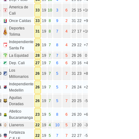
America de
4
33
19
10
3
6
25
15
+10
Cali
5
Once Caldas
33
19
8
9
2
31
22
+9
Deportes
6
31
19
8
7
4
27
17
+10
Tolima
Independiente
7
29
19
7
8
4
29
22
+7
Santa Fe
8
La Equidad
28
19
7
7
5
26
26
0
9
Dep. Cali
27
19
7
6
6
20
16
+4
Los
0
26
19
7
5
7
31
23
+8
Millionarios
Independiente
1
26
19
7
5
7
26
24
+2
Medellin
Aguilas
2
26
19
7
5
7
20
25
-5
Doradas
Atletico
3
23
19
5
8
6
26
20
+6
Bucaramanga
4
Llaneros
22
19
4
10
5
17
20
-3
Fortaleza
5
22
19
5
7
7
22
27
-5
C.E.I.F.