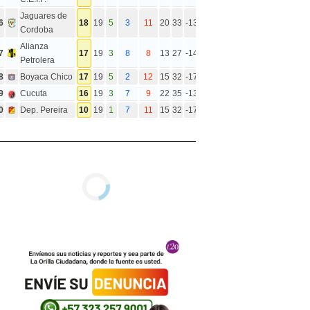
Jaguares de
6
18
19
5
3
11
20
33
-13
Cordoba
Alianza
7
17
19
3
8
8
13
27
-14
Petrolera
8
Boyaca Chico
17
19
5
2
12
15
32
-17
9
Cucuta
16
19
3
7
9
22
35
-13
0
Dep. Pereira
10
19
1
7
11
15
32
-17