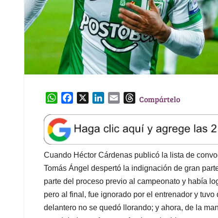
W
F
X
L
E
T
Compártelo
h
a
i
m
h
a
c
n
a
r
t
e
k
i
e
s
b
e
l
a
A
o
d
d
Cuando Héctor Cárdenas publicó la lista de conv
p
o
I
s
Tomás Ángel despertó la indignación de gran part
p
k
n
parte del proceso previo al campeonato y había lo
pero al final, fue ignorado por el entrenador y tu
delantero no se quedó llorando; y ahora, de la man