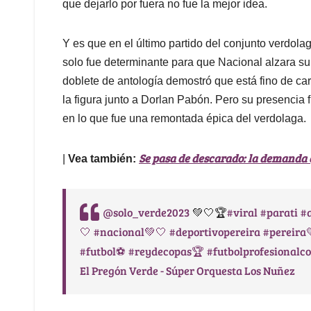
que dejarlo por fuera no fue la mejor idea.
Y es que en el último partido del conjunto verdola
solo fue determinante para que Nacional alzara su 
doblete de antología demostró que está fino de cara
la figura junto a Dorlan Pabón. Pero su presencia 
en lo que fue una remontada épica del verdolaga.
Se pasa de descarado: la demanda q
|
Vea también:
@solo_verde2023
#viral
#parati
#
💚🤍🏆
🤍
#nacional💚🤍
#deportivopereira
#pereira
#futbol⚽️
#reydecopas🏆
#futbolprofesionalc
El Pregón Verde - Súper Orquesta Los Nuñez