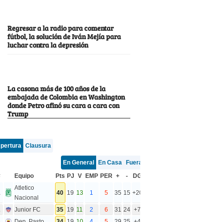
Regresar a la radio para comentar
fútbol, la solución de Iván Mejía para
luchar contra la depresión
La casona más de 100 años de la
embajada de Colombia en Washington
donde Petro afinó su cara a cara con
Trump
pertura
Clausura
En General
En Casa
Fuera
#
Equipo
Pts
PJ
V
EMP
PER
+
-
DG
Atletico
1
40
19
13
1
5
35
15
+20
Nacional
2
Junior FC
35
19
11
2
6
31
24
+7
3
Dep. Pasto
34
19
10
4
5
29
25
+4