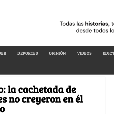
DER
DEPORTES
OPINIÓN
VIDEOS
EDIC
o: la cachetada de
s no creyeron en él
no