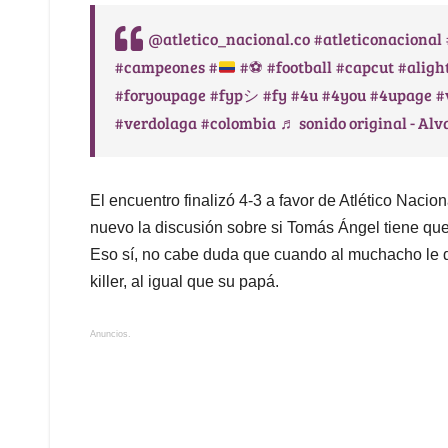
@atletico_nacional.co
#atleticonacional
#campeones
#
#⚽️
#football
#capcut
#aligh
#foryoupage
#fypシ
#fy
#4u
#4you
#4upage
#
#verdolaga
#colombia
♬ sonido original - Al
El encuentro finalizó 4-3 a favor de Atlético Nacio
nuevo la discusión sobre si Tomás Ángel tiene que
Eso sí, no cabe duda que cuando al muchacho le 
killer, al igual que su papá.
Anuncios.