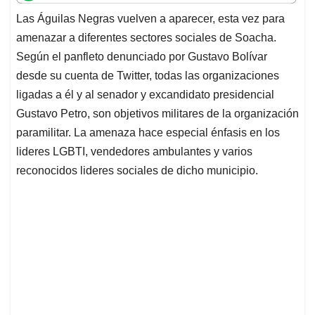
t
e
k
i
e
Las Águilas Negras vuelven a aparecer, esta vez para
s
b
e
l
a
amenazar a diferentes sectores sociales de Soacha.
A
o
d
d
p
o
I
s
Según el panfleto denunciado por Gustavo Bolívar
p
k
n
desde su cuenta de Twitter, todas las organizaciones
ligadas a él y al senador y excandidato presidencial
Gustavo Petro, son objetivos militares de la organización
paramilitar. La amenaza hace especial énfasis en los
lideres LGBTI, vendedores ambulantes y varios
reconocidos lideres sociales de dicho municipio.