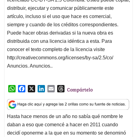
distribuir, ejecutar y comunicar públicamente este
artículo, incluso si el uso que hace es comercial,
siempre y cuando de los créditos correspondientes.
Puede hacer obras derivadas si la nueva obra es
distribuida con una licencia idéntica a esta. Para
conocer el texto completo de la licencia visite
http://creativecommons.org/licenses/by-sa/2.5/co/
Anuncios. Anuncios..
W
F
X
L
E
T
Compártelo
h
a
i
m
h
a
c
n
a
r
t
e
k
i
e
Hasta hace menos de un año no sabía qué nombre le
s
b
e
l
a
daban a eso que comencé a hacer en 2011 cuando
A
o
d
d
p
o
I
s
decidí oponerme a la que en su momento se denominó