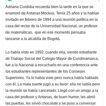
t
e
k
i
e
Adriana Cordoba recuerda bien la tarde en la que se
s
b
e
l
a
enamoró de Antanas Mockus. Tenía 25 años y la habían
A
o
d
d
p
o
I
s
invitado en febrero de 1994 a una reunión política en la
p
k
n
casa del rector de la Universidad Nacional, un profesor
de matemáticas, que en ese momento pensaba
lanzarse a la alcaldía de Bogotá.
Lo había visto en 1992, cuando ella, siendo estudiante
de Trabajo Social del Colegio Mayor de Cundinamarca,
fue a la Nacional a escucharlo en una conferencia ante
los estudiantes representantes de los Consejos
Superiores. Ya lo había visto pero nunca había hablado
con él. La mala suerte jugó a su favor: ella no sabía pero
la reunión se había cancelado. Llegó con un amigo a la
casa del profesor y Antanas, de buen humor, les abrió
las puertas, les sirvió chocolate y se puso a conversar