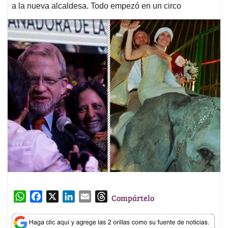
a la nueva alcaldesa. Todo empezó en un circo
W
F
X
L
E
T
Compártelo
h
a
i
m
h
a
c
n
a
r