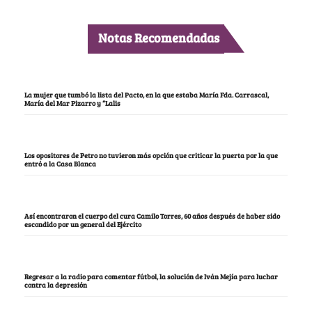
Notas Recomendadas
La mujer que tumbó la lista del Pacto, en la que estaba María Fda. Carrascal,
María del Mar Pizarro y “Lalis
Los opositores de Petro no tuvieron más opción que criticar la puerta por la que
entró a la Casa Blanca
Así encontraron el cuerpo del cura Camilo Torres, 60 años después de haber sido
escondido por un general del Ejército
Regresar a la radio para comentar fútbol, la solución de Iván Mejía para luchar
contra la depresión