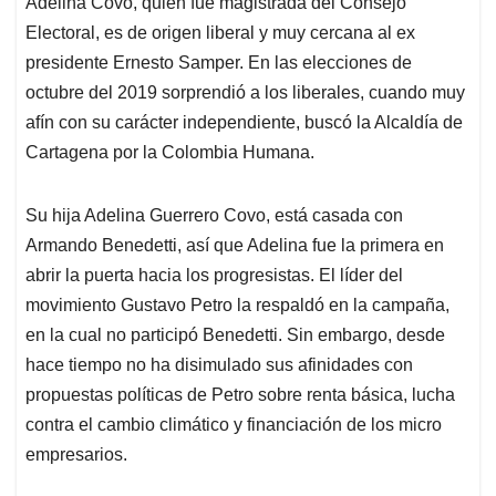
Adelina Covo, quien fue magistrada del Consejo
s
b
e
l
a
Electoral, es de origen liberal y muy cercana al ex
A
o
d
d
p
o
I
s
presidente Ernesto Samper. En las elecciones de
p
k
n
octubre del 2019 sorprendió a los liberales, cuando muy
afín con su carácter independiente, buscó la Alcaldía de
Cartagena por la Colombia Humana.
Su hija Adelina Guerrero Covo, está casada con
Armando Benedetti, así que Adelina fue la primera en
abrir la puerta hacia los progresistas. El líder del
movimiento Gustavo Petro la respaldó en la campaña,
en la cual no participó Benedetti. Sin embargo, desde
hace tiempo no ha disimulado sus afinidades con
propuestas políticas de Petro sobre renta básica, lucha
contra el cambio climático y financiación de los micro
empresarios.