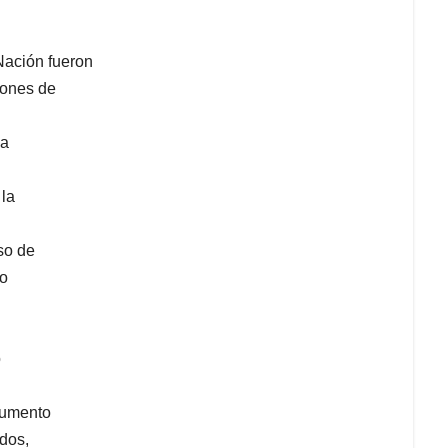
Nación fueron
iones de
ma
 la
so de
io
ó
cumento
dos,