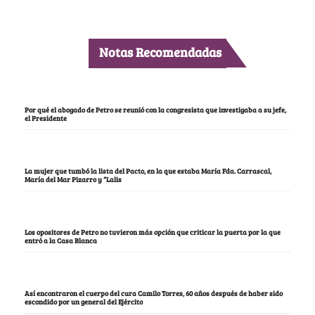
Notas Recomendadas
Por qué el abogado de Petro se reunió con la congresista que investigaba a su jefe,
el Presidente
La mujer que tumbó la lista del Pacto, en la que estaba María Fda. Carrascal,
María del Mar Pizarro y “Lalis
Los opositores de Petro no tuvieron más opción que criticar la puerta por la que
entró a la Casa Blanca
Así encontraron el cuerpo del cura Camilo Torres, 60 años después de haber sido
escondido por un general del Ejército