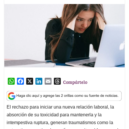
W
F
X
L
E
T
Compártelo
h
a
i
m
h
a
c
n
a
r
t
e
k
i
e
El rechazo para iniciar una nueva relación laboral, la
s
b
e
l
a
absorción de su toxicidad para mantenerla y la
A
o
d
d
p
o
I
s
intempestiva ruptura, generan traumatismos como la