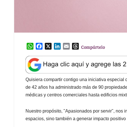
W
F
X
L
E
T
Compártelo
h
a
i
m
h
a
c
n
a
r
t
e
k
i
e
s
b
e
l
a
A
o
d
d
Quisiera compartir contigo una iniciativa especi
p
o
I
s
de 42 años ha administrado más de 90 propiedade
p
k
n
médicas y centros comerciales hasta edificios mix
Nuestro propósito, "Apasionados por servir", nos 
espacios, sino también a generar impacto positivo