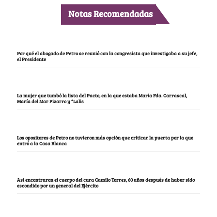
Notas Recomendadas
Por qué el abogado de Petro se reunió con la congresista que investigaba a su jefe,
el Presidente
La mujer que tumbó la lista del Pacto, en la que estaba María Fda. Carrascal,
María del Mar Pizarro y “Lalis
Los opositores de Petro no tuvieron más opción que criticar la puerta por la que
entró a la Casa Blanca
Así encontraron el cuerpo del cura Camilo Torres, 60 años después de haber sido
escondido por un general del Ejército