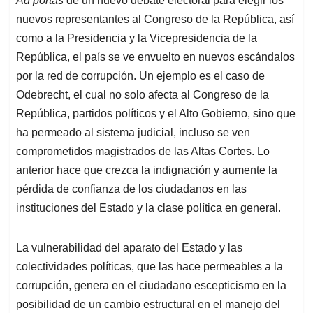
Ad portas
de un nuevo debate electoral para elegir los
s
b
e
l
a
nuevos representantes al Congreso de la República, así
A
o
d
d
p
o
I
s
como a la Presidencia y la Vicepresidencia de la
p
k
n
República, el país se ve envuelto en nuevos escándalos
por la red de corrupción. Un ejemplo es el caso de
Odebrecht, el cual no solo afecta al Congreso de la
República, partidos políticos y el Alto Gobierno, sino que
ha permeado al sistema judicial, incluso se ven
comprometidos magistrados de las Altas Cortes. Lo
anterior hace que crezca la indignación y aumente la
pérdida de confianza de los ciudadanos en las
instituciones del Estado y la clase política en general.
La vulnerabilidad del aparato del Estado y las
colectividades políticas, que las hace permeables a la
corrupción, genera en el ciudadano escepticismo en la
posibilidad de un cambio estructural en el manejo del