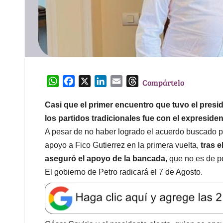
W
F
X
L
E
T
Compártelo
h
a
i
m
h
a
c
n
a
r
Casi que el primer encuentro que tuvo el presi
t
e
k
i
e
los partidos tradicionales fue con el expreside
s
b
e
l
a
A pesar de no haber logrado el acuerdo buscado po
A
o
d
d
apoyo a Fico Gutierrez en la primera vuelta,
tras e
p
o
I
s
aseguró el apoyo de la bancada
, que no es de p
p
k
n
El gobierno de Petro radicará el 7 de Agosto.