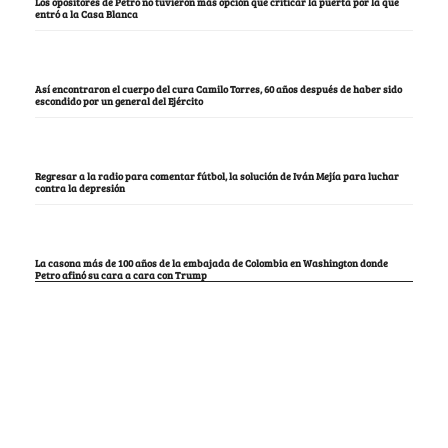
Los opositores de Petro no tuvieron más opción que criticar la puerta por la que
entró a la Casa Blanca
Así encontraron el cuerpo del cura Camilo Torres, 60 años después de haber sido
escondido por un general del Ejército
Regresar a la radio para comentar fútbol, la solución de Iván Mejía para luchar
contra la depresión
La casona más de 100 años de la embajada de Colombia en Washington donde
Petro afinó su cara a cara con Trump