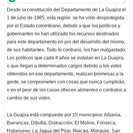
t
e
k
i
e
Desde la constitución del Departamento de La Guajira el
s
b
e
l
a
1 de julio de 1965, esta región se ha visto desprotegida
A
o
d
d
p
o
I
s
por el Estado colombiano, debido a que los políticos y
p
k
n
gobernantes no han utilizado los recursos destinados
para este departamento en pro del desarrollo del mismo,
de sus habitantes. Todo lo contrario, los han malgastado.
Los políticos que cada 4 años se instalan en La Guajira,
o que llegan a determinados cargos debido a los votos
obtenidos en ese departamento, realizan promesas a la
gente, se comprometen con cosas que nunca cumplirán,
o en el peor de los casos ofrecen alimentos o contratos a
cambio de sus votos.
La Guajira está compuesto por 15 municipios: Albania,
Barrancas, Dibulla, Distracción, El Molino, Fonseca,
Hatonuevo, La Jagua del Pilar, Maicao, Manaure, San