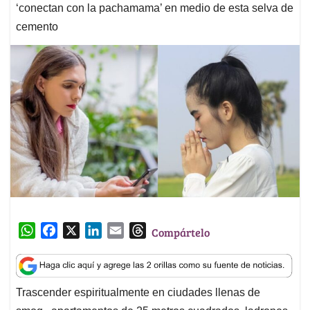
‘conectan con la pachamama’ en medio de esta selva de
cemento
W
F
X
L
E
T
Compártelo
h
a
i
m
h
a
c
n
a
r
t
e
k
i
e
Trascender espiritualmente en ciudades llenas de
s
b
e
l
a