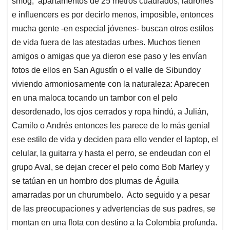
smog, apartamentos de 25 metros cuadrados, ladrones
A
o
d
d
p
o
I
s
e influencers es por decirlo menos, imposible, entonces
p
k
n
mucha gente -en especial jóvenes- buscan otros estilos
de vida fuera de las atestadas urbes. Muchos tienen
amigos o amigas que ya dieron ese paso y les envían
fotos de ellos en San Agustín o el valle de Sibundoy
viviendo armoniosamente con la naturaleza: Aparecen
en una maloca tocando un tambor con el pelo
desordenado, los ojos cerrados y ropa hindú, a Julián,
Camilo o Andrés entonces les parece de lo más genial
ese estilo de vida y deciden para ello vender el laptop, el
celular, la guitarra y hasta el perro, se endeudan con el
grupo Aval, se dejan crecer el pelo como Bob Marley y
se tatúan en un hombro dos plumas de Águila
amarradas por un churumbelo. Acto seguido y a pesar
de las preocupaciones y advertencias de sus padres, se
montan en una flota con destino a la Colombia profunda.