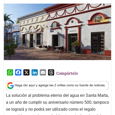
W
F
X
L
E
T
Compártelo
h
a
i
m
h
a
c
n
a
r
t
e
k
i
e
La solución al problema eterno del agua en Santa Marta,
s
b
e
l
a
a un año de cumplir su aniversario número 500, tampoco
A
o
d
d
p
o
I
s
se logrará y no podrá ser utilizado como el regalo