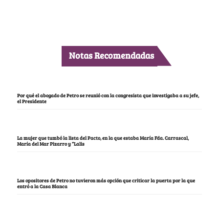
Notas Recomendadas
Por qué el abogado de Petro se reunió con la congresista que investigaba a su jefe,
el Presidente
La mujer que tumbó la lista del Pacto, en la que estaba María Fda. Carrascal,
María del Mar Pizarro y “Lalis
Los opositores de Petro no tuvieron más opción que criticar la puerta por la que
entró a la Casa Blanca