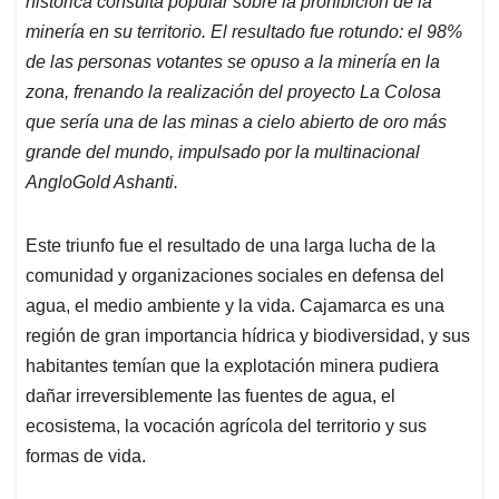
p
o
I
s
histórica consulta popular sobre la prohibición de la
p
k
n
minería en su territorio. El resultado fue rotundo: el 98%
de las personas votantes se opuso a la minería en la
zona, frenando la realización del proyecto La Colosa
que sería una de las minas a cielo abierto de oro más
grande del mundo, impulsado por la multinacional
AngloGold Ashanti.
Este triunfo fue el resultado de una larga lucha de la
comunidad y organizaciones sociales en defensa del
agua, el medio ambiente y la vida. Cajamarca es una
región de gran importancia hídrica y biodiversidad, y sus
habitantes temían que la explotación minera pudiera
dañar irreversiblemente las fuentes de agua, el
ecosistema, la vocación agrícola del territorio y sus
formas de vida.