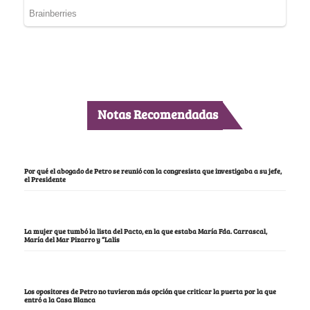
Notas Recomendadas
Por qué el abogado de Petro se reunió con la congresista que investigaba a su jefe,
el Presidente
La mujer que tumbó la lista del Pacto, en la que estaba María Fda. Carrascal,
María del Mar Pizarro y “Lalis
Los opositores de Petro no tuvieron más opción que criticar la puerta por la que
entró a la Casa Blanca