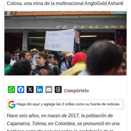
Colosa, una mina de la multinacional AngloGold Ashanti
W
F
X
L
E
T
Compártelo
h
a
i
m
h
a
c
n
a
r
t
e
k
i
e
Hace seis años, en marzo de 2017, la población de
s
b
e
l
a
Cajamarca, Tolima, en Colombia, se pronunció en una
A
o
d
d