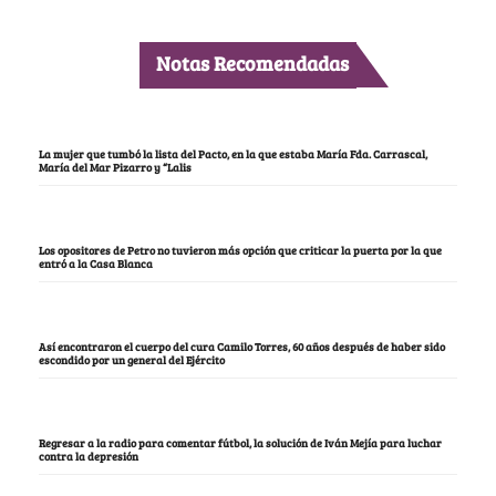
Notas Recomendadas
La mujer que tumbó la lista del Pacto, en la que estaba María Fda. Carrascal,
María del Mar Pizarro y “Lalis
Los opositores de Petro no tuvieron más opción que criticar la puerta por la que
entró a la Casa Blanca
Así encontraron el cuerpo del cura Camilo Torres, 60 años después de haber sido
escondido por un general del Ejército
Regresar a la radio para comentar fútbol, la solución de Iván Mejía para luchar
contra la depresión