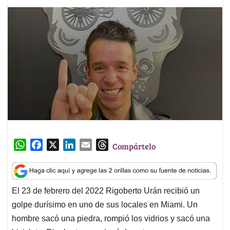
W
F
X
L
E
T
Compártelo
h
a
i
m
h
a
c
n
a
r
t
e
k
i
e
El 23 de febrero del 2022 Rigoberto Urán recibió un
s
b
e
l
a
golpe durísimo en uno de sus locales en Miami. Un
A
o
d
d
p
o
I
s
hombre sacó una piedra, rompió los vidrios y sacó una