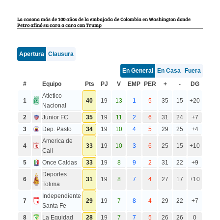
La casona más de 100 años de la embajada de Colombia en Washington donde
Petro afinó su cara a cara con Trump
Apertura
Clausura
En General
En Casa
Fuera
#
Equipo
Pts
PJ
V
EMP
PER
+
-
DG
Atletico
1
40
19
13
1
5
35
15
+20
Nacional
2
Junior FC
35
19
11
2
6
31
24
+7
3
Dep. Pasto
34
19
10
4
5
29
25
+4
America de
4
33
19
10
3
6
25
15
+10
Cali
5
Once Caldas
33
19
8
9
2
31
22
+9
Deportes
6
31
19
8
7
4
27
17
+10
Tolima
Independiente
7
29
19
7
8
4
29
22
+7
Santa Fe
8
La Equidad
28
19
7
7
5
26
26
0