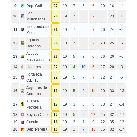
9
Dep. Cali
27
19
7
6
6
20
16
+4
Los
10
26
19
7
5
7
31
23
+8
Millionarios
Independiente
11
26
19
7
5
7
26
24
+2
Medellin
Aguilas
12
26
19
7
5
7
20
25
-5
Doradas
Atletico
13
23
19
5
8
6
26
20
+6
Bucaramanga
14
Llaneros
22
19
4
10
5
17
20
-3
Fortaleza
15
22
19
5
7
7
22
27
-5
C.E.I.F.
Jaguares de
16
18
19
5
3
11
20
33
-13
Cordoba
Alianza
17
17
19
3
8
8
13
27
-14
Petrolera
18
Boyaca Chico
17
19
5
2
12
15
32
-17
19
Cucuta
16
19
3
7
9
22
35
-13
20
Dep. Pereira
10
19
1
7
11
15
32
-17