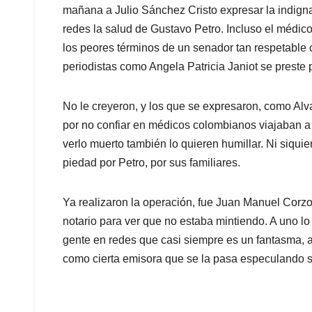
p
o
I
s
mañana a Julio Sánchez Cristo expresar la indign
p
k
n
redes la salud de Gustavo Petro. Incluso el médic
los peores términos de un senador tan respetable
periodistas como Angela Patricia Janiot se preste 
No le creyeron, y los que se expresaron, como Alva
por no confiar en médicos colombianos viajaban a 
verlo muerto también lo quieren humillar. Ni siqu
piedad por Petro, por sus familiares.
Ya realizaron la operación, fue Juan Manuel Cor
notario para ver que no estaba mintiendo. A uno lo
gente en redes que casi siempre es un fantasma, al
como cierta emisora que se la pasa especulando s