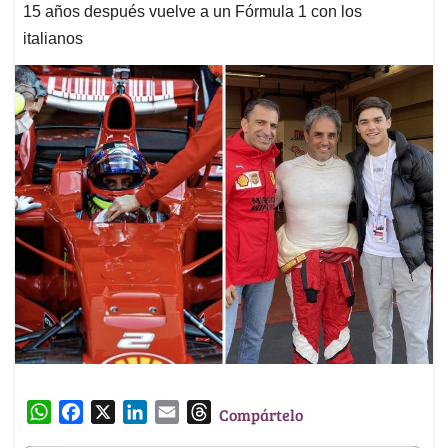
15 años después vuelve a un Fórmula 1 con los
italianos
W
F
X
L
E
T
Compártelo
h
a
i
m
h