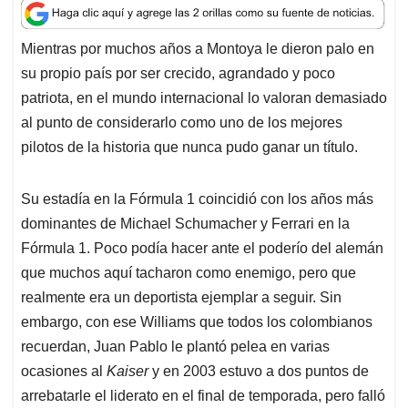
a
c
n
a
r
t
e
k
i
e
Mientras por muchos años a Montoya le dieron palo en
s
b
e
l
a
su propio país por ser crecido, agrandado y poco
A
o
d
d
p
o
I
s
patriota, en el mundo internacional lo valoran demasiado
p
k
n
al punto de considerarlo como uno de los mejores
pilotos de la historia que nunca pudo ganar un título.
Su estadía en la Fórmula 1 coincidió con los años más
dominantes de Michael Schumacher y Ferrari en la
Fórmula 1. Poco podía hacer ante el poderío del alemán
que muchos aquí tacharon como enemigo, pero que
realmente era un deportista ejemplar a seguir. Sin
embargo, con ese Williams que todos los colombianos
recuerdan, Juan Pablo le plantó pelea en varias
ocasiones al
Kaiser
y en 2003 estuvo a dos puntos de
arrebatarle el liderato en el final de temporada, pero falló