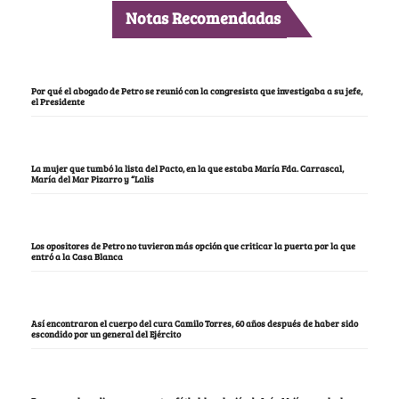
Notas Recomendadas
Por qué el abogado de Petro se reunió con la congresista que investigaba a su jefe,
el Presidente
La mujer que tumbó la lista del Pacto, en la que estaba María Fda. Carrascal,
María del Mar Pizarro y “Lalis
Los opositores de Petro no tuvieron más opción que criticar la puerta por la que
entró a la Casa Blanca
Así encontraron el cuerpo del cura Camilo Torres, 60 años después de haber sido
escondido por un general del Ejército