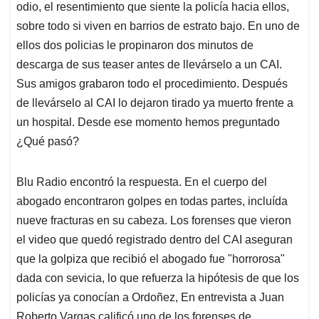
odio, el resentimiento que siente la policía hacia ellos,
A
o
d
d
p
o
I
s
sobre todo si viven en barrios de estrato bajo. En uno de
p
k
n
ellos dos policias le propinaron dos minutos de
descarga de sus teaser antes de llevárselo a un CAI.
Sus amigos grabaron todo el procedimiento. Después
de llevárselo al CAI lo dejaron tirado ya muerto frente a
un hospital. Desde ese momento hemos preguntado
¿Qué pasó?
Blu Radio encontró la respuesta. En el cuerpo del
abogado encontraron golpes en todas partes, incluída
nueve fracturas en su cabeza. Los forenses que vieron
el video que quedó registrado dentro del CAI aseguran
que la golpiza que recibió el abogado fue "horrorosa"
dada con sevicia, lo que refuerza la hipótesis de que los
policías ya conocían a Ordoñez, En entrevista a Juan
Roberto Vargas calificó uno de los forenses de