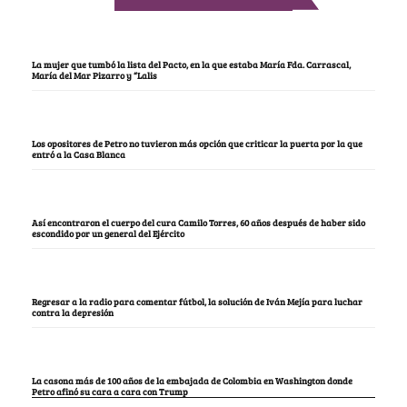
La mujer que tumbó la lista del Pacto, en la que estaba María Fda. Carrascal,
María del Mar Pizarro y “Lalis
Los opositores de Petro no tuvieron más opción que criticar la puerta por la que
entró a la Casa Blanca
Así encontraron el cuerpo del cura Camilo Torres, 60 años después de haber sido
escondido por un general del Ejército
Regresar a la radio para comentar fútbol, la solución de Iván Mejía para luchar
contra la depresión
La casona más de 100 años de la embajada de Colombia en Washington donde
Petro afinó su cara a cara con Trump