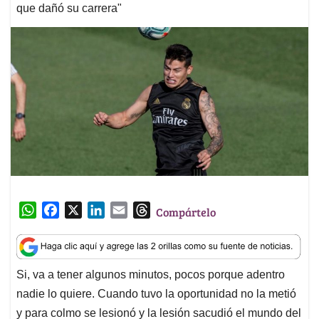
que dañó su carrera"
W
F
X
L
E
T
Compártelo
h
a
i
m
h
a
c
n
a
r
t
e
k
i
e
Si, va a tener algunos minutos, pocos porque adentro
s
b
e
l
a
nadie lo quiere. Cuando tuvo la oportunidad no la metió
A
o
d
d
p
o
I
s
y para colmo se lesionó y la lesión sacudió el mundo del