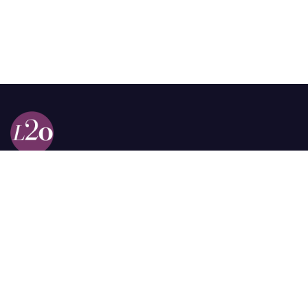
Calle 98a # 51-69 La Castellana
Bogotá, Colombia.
contacto @las2orillas.co
Pauta:
comercial@las2orillas.co
Temas Juridicos:
juridico@las2orillas.co
Todos los derechos reservados. Fundación Las Dos Orillas
¿Quiénes somos?
Política de Privacidad