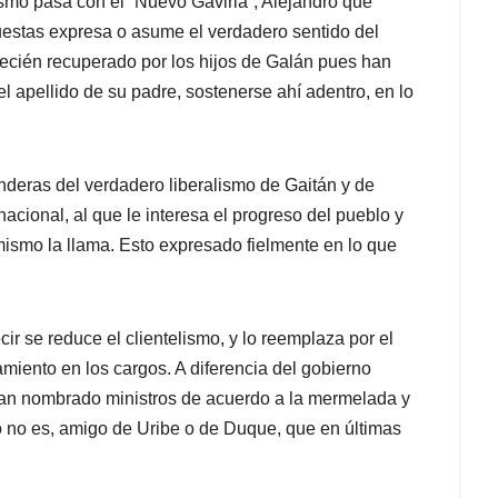
smo pasa con el “Nuevo Gaviria”, Alejandro que
uestas expresa o asume el verdadero sentido del
 recién recuperado por los hijos de Galán pues han
el apellido de su padre, sostenerse ahí adentro, en lo
anderas del verdadero liberalismo de Gaitán y de
nacional, al que le interesa el progreso del pueblo y
mismo la llama. Esto expresado fielmente en lo que
ir se reduce el clientelismo, y lo reemplaza por el
amiento en los cargos. A diferencia del gobierno
han nombrado ministros de acuerdo a la mermelada y
s o no es, amigo de Uribe o de Duque, que en últimas