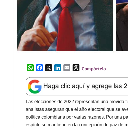
W
F
X
L
E
T
Compártelo
h
a
i
m
h
a
c
n
a
r
t
e
k
i
e
s
b
e
l
a
A
o
d
d
Las elecciones de 2022 representan una movida fu
p
o
I
s
analistas aseguran que el año electoral que se av
p
k
n
política colombiana por varias razones. Por una p
espíritu se mantiene en la concepción de paz de 