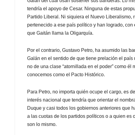
Galán del cual osan sostener sus banderas. Lo mi
tendría el apoyo de Cesar. Ninguna de estas prop
Partido Liberal. Ni siquiera el Nuevo Liberalismo,
pertenecido a ese país político y han logrado, con 
que Gaitán llama la Oligarquía.
Por el contrario, Gustavo Petro, ha asumido las b
Galán en el sentido de que tiene prelación el país 
no de una clase “atornillada en el poder” como él 
conocemos como el Pacto Histórico.
Para Petro, no importa quién ocupe el cargo, es dec
interés nacional que tendría que orientar el nombr
Duque y casi todos los gobiernos anteriores que 
a las cuotas de los partidos políticos o a quien e
son lo mismo.