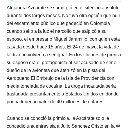
t
e
k
i
e
Alejandra Azcárate se sumergió en el silencio absoluto
s
b
e
l
a
durante dos largos meses. No tuvo otra opción que huir
A
o
d
d
p
o
I
s
del escarmiento público que padeció en Colombia
p
k
n
cuando salió a la luz el narcolío que salpicó a su
esposo, el empresario Miguel Jaramillo, con quien esta
casada desde hace 15 años. El 24 de mayo, la vida de
la diva no volvería a ser igual. En los titulares de prensa,
su esposo era el protagonista al ser acusado de ser el
dueño de la avioneta que aterrizó en la pista del
Aeropuerto El Embrujo de la isla de Providencia con
media tonelada de cocaína. La droga incautada sería
trasladada presuntamente a Estados Unidos en donde
podría tener un valor de 40 millones de dólares.
Cuando se conoció la primicia, la Azcárate solo le
concedió una entrevista a Julio Sánchez Cristo en la W