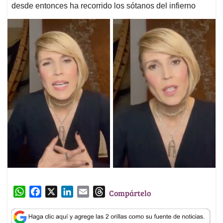
desde entonces ha recorrido los sótanos del infierno
W
F
X
L
E
T
Compártelo
h
a
i
m
h
a
c
n
a
r