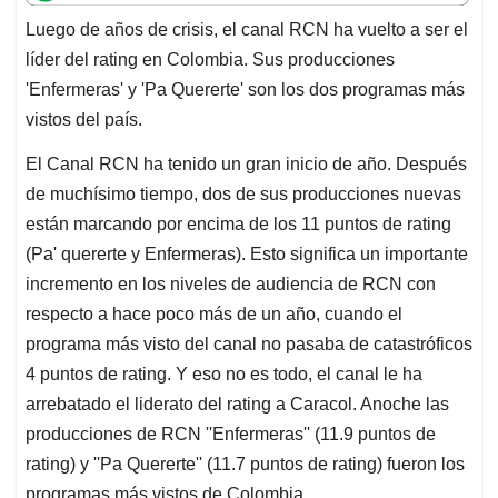
t
e
k
i
e
Luego de años de crisis, el canal RCN ha vuelto a ser el
s
b
e
l
a
líder del rating en Colombia. Sus producciones
A
o
d
d
p
o
I
s
'Enfermeras' y 'Pa Quererte' son los dos programas más
p
k
n
vistos del país.
El Canal RCN ha tenido un gran inicio de año. Después
de muchísimo tiempo, dos de sus producciones nuevas
están marcando por encima de los 11 puntos de rating
(Pa' quererte y Enfermeras). Esto significa un importante
incremento en los niveles de audiencia de RCN con
respecto a hace poco más de un año, cuando el
programa más visto del canal no pasaba de catastróficos
4 puntos de rating. Y eso no es todo, el canal le ha
arrebatado el liderato del rating a Caracol. Anoche las
producciones de RCN ''Enfermeras'' (11.9 puntos de
rating) y ''Pa Quererte'' (11.7 puntos de rating) fueron los
programas más vistos de Colombia.