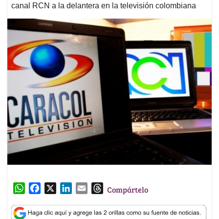
canal RCN a la delantera en la televisión colombiana
W
F
X
L
E
T
Compártelo
h
a
i
m
h
a
c
n
a
r