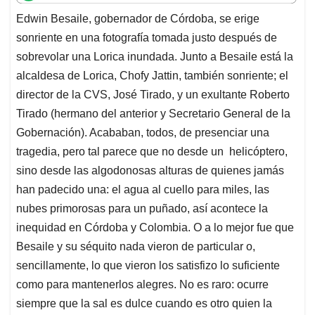
t
e
k
i
e
Edwin Besaile, gobernador de Córdoba, se erige
s
b
e
l
a
sonriente en una fotografía tomada justo después de
A
o
d
d
p
o
I
s
sobrevolar una Lorica inundada. Junto a Besaile está la
p
k
n
alcaldesa de Lorica, Chofy Jattin, también sonriente; el
director de la CVS, José Tirado, y un exultante Roberto
Tirado (hermano del anterior y Secretario General de la
Gobernación). Acababan, todos, de presenciar una
tragedia, pero tal parece que no desde un helicóptero,
sino desde las algodonosas alturas de quienes jamás
han padecido una: el agua al cuello para miles, las
nubes primorosas para un puñado, así acontece la
inequidad en Córdoba y Colombia. O a lo mejor fue que
Besaile y su séquito nada vieron de particular o,
sencillamente, lo que vieron los satisfizo lo suficiente
como para mantenerlos alegres. No es raro: ocurre
siempre que la sal es dulce cuando es otro quien la