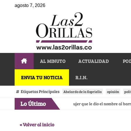
agosto 7, 2026
AL MINUTO
ACTUALIDAD
PO
ENVIA TU NOTICIA
R.I.N.
Etiquetas Principales
Abelardo de la Espriella
opinión
polí
Lo Último
el Virrey Solís y la Marichuela, la mujer que le dio el nombre al barrio 
« Volver al inicio