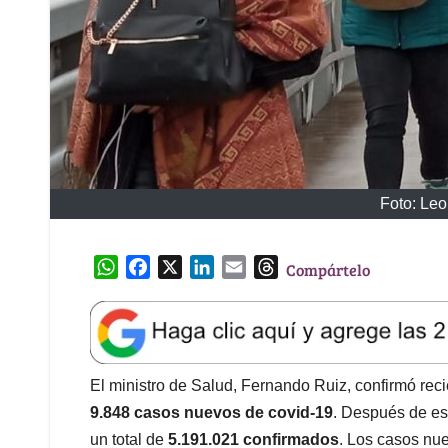
Foto: Leo
W
F
X
L
E
T
Compártelo
h
a
i
m
h
a
c
n
a
r
t
e
k
i
e
s
b
e
l
a
A
o
d
d
El ministro de Salud, Fernando Ruiz, confirmó rec
p
o
I
s
9.848 casos nuevos de covid-19
. Después de es
p
k
n
un total de
5.191.021 confirmados
. Los casos nue