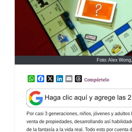
Foto: Alex Wong,
W
F
X
L
E
T
Compártelo
h
a
i
m
h
a
c
n
a
r
t
e
k
i
e
s
b
e
l
a
A
o
d
d
Por casi 3 generaciones, niños, jóvenes y adultos
p
o
I
s
venta de propiedades, desarrollando así habilida
p
k
n
de la fantasía a la vida real. Todo esto por cuent