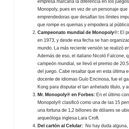
empresa marcaria la diferencia en los juego
Monopoly, pues en vez de un personaje que i
emprendedoras que desafían los límites impu
que rompe es quemas y empodera al público
Campeonato mundial de Monopoly
®
:
El p
en 1973, y desde esa fecha se han organiza
mundo. La más reciente versión se realizó e
Además de eso, el italiano Nicoló Falcone,
campeón mundial, se llevó el premio de 20.580
del juego. Cabe resaltar que en esta última 
docente de idiomas Guío Encinosa, fue el g
Kong para disputar el tan anhelado título, y 
Mr. Monopoly® en Forbes:
En el último con
Monopoly® clasificó como una de las 15 pers
una fortuna de 1,2 billones de dólares se ub
arqueóloga inglesa Lara Croft.
Del cartón al Celular:
No hay duda alguna, d