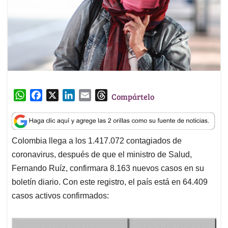
W
F
X
L
E
T
Compártelo
h
a
i
m
h
a
c
n
a
r
t
e
k
i
e
Colombia llega a los 1.417.072 contagiados de
s
b
e
l
a
coronavirus, después de que el ministro de Salud,
A
o
d
d
p
o
I
s
Fernando Ruíz, confirmara 8.163 nuevos casos en su
p
k
n
boletín diario. Con este registro, el país está en 64.409
casos activos confirmados: