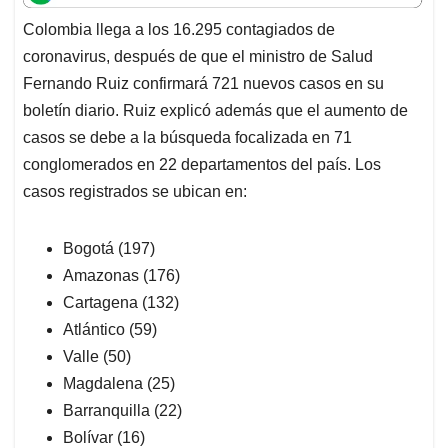
t
e
k
i
e
Colombia llega a los 16.295 contagiados de
s
b
e
l
a
coronavirus, después de que el ministro de Salud
A
o
d
d
p
o
I
s
Fernando Ruiz confirmará 721 nuevos casos en su
p
k
n
boletín diario. Ruiz explicó además que el aumento de
casos se debe a la búsqueda focalizada en 71
conglomerados en 22 departamentos del país. Los
casos registrados se ubican en:
Bogotá (197)
Amazonas (176)
Cartagena (132)
Atlántico (59)
Valle (50)
Magdalena (25)
Barranquilla (22)
Bolívar (16)