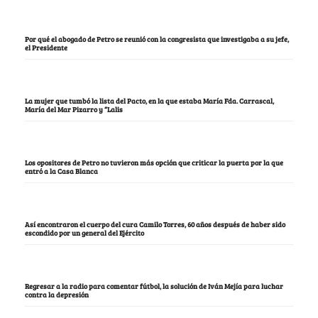
Por qué el abogado de Petro se reunió con la congresista que investigaba a su jefe,
el Presidente
La mujer que tumbó la lista del Pacto, en la que estaba María Fda. Carrascal,
María del Mar Pizarro y “Lalis
Los opositores de Petro no tuvieron más opción que criticar la puerta por la que
entró a la Casa Blanca
Así encontraron el cuerpo del cura Camilo Torres, 60 años después de haber sido
escondido por un general del Ejército
Regresar a la radio para comentar fútbol, la solución de Iván Mejía para luchar
contra la depresión