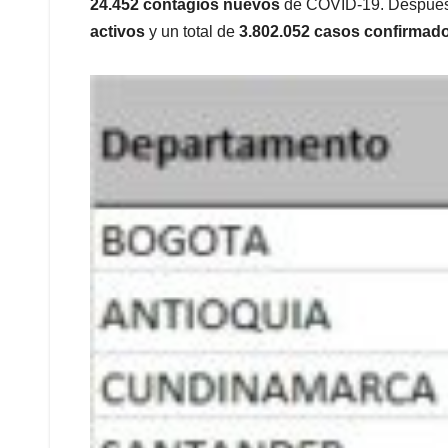
p
o
I
s
24.452 contagios nuevos
de COVID-19. Después d
p
k
n
activos
y un total de
3.802.052 casos confirmad