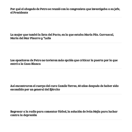
Por qué el abogado de Petro se reunió con la congresista que investigaba a su jefe,
el Presidente
La mujer que tumbó la lista del Pacto, en la que estaba María Fda. Carrascal,
María del Mar Pizarro y “Lalis
Los opositores de Petro no tuvieron más opción que criticar la puerta por la que
entró a la Casa Blanca
Así encontraron el cuerpo del cura Camilo Torres, 60 años después de haber sido
escondido por un general del Ejército
Regresar a la radio para comentar fútbol, la solución de Iván Mejía para luchar
contra la depresión