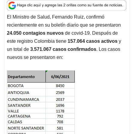
a
c
n
a
r
t
e
k
i
e
El Ministro de Salud, Fernando Ruiz, confirmó
s
b
e
l
a
recientemente en su boletín diario que se presentaron
A
o
d
d
p
o
I
s
24.050 contagios nuevos
de covid-19. Después de
p
k
n
este registro Colombia tiene
157.064 casos activos
y
un total de
3.571.067 casos confirmados
. Los casos
nuevos se presentaron en: