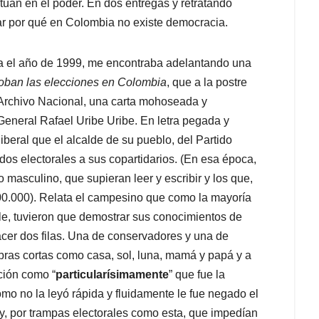
etúan en el poder. En dos entregas y retratando
icar por qué en Colombia no existe democracia.
ía el año de 1999, me encontraba adelantando una
roban las elecciones en Colombia
, que a la postre
 Archivo Nacional, una carta mohoseada y
 General Rafael Uribe Uribe. En letra pegada y
 liberal que el alcalde de su pueblo, del Partido
dos electorales a sus copartidarios. (En esa época,
 masculino, que supieran leer y escribir y los que,
00.000). Relata el campesino que como la mayoría
ble, tuvieron que demostrar sus conocimientos de
acer dos filas. Una de conservadores y una de
abras cortas como casa, sol, luna, mamá y papá y a
ación como “
particularísimamente
” que fue la
Como no la leyó rápida y fluidamente le fue negado el
 y, por trampas electorales como esta, que impedían