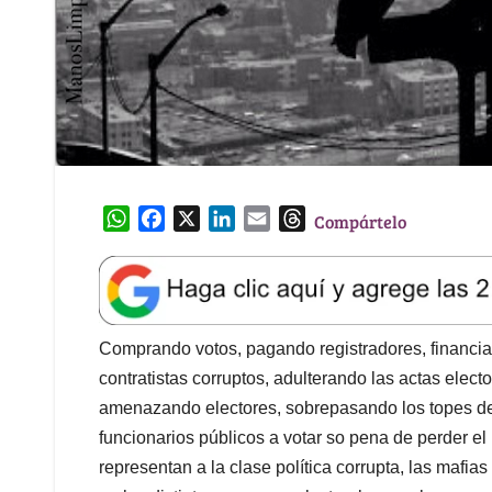
W
F
X
L
E
T
Compártelo
h
a
i
m
h
a
c
n
a
r
t
e
k
i
e
s
b
e
l
a
A
o
d
d
Comprando votos, pagando registradores, financia
p
o
I
s
contratistas corruptos, adulterando las actas elect
p
k
n
amenazando electores, sobrepasando los topes de
funcionarios públicos a votar so pena de perder e
representan a la clase política corrupta, las mafia