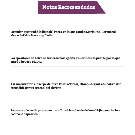
Notas Recomendadas
La mujer que tumbó la lista del Pacto, en la que estaba María Fda. Carrascal,
María del Mar Pizarro y “Lalis
Los opositores de Petro no tuvieron más opción que criticar la puerta por la que
entró a la Casa Blanca
Así encontraron el cuerpo del cura Camilo Torres, 60 años después de haber sido
escondido por un general del Ejército
Regresar a la radio para comentar fútbol, la solución de Iván Mejía para luchar
contra la depresión