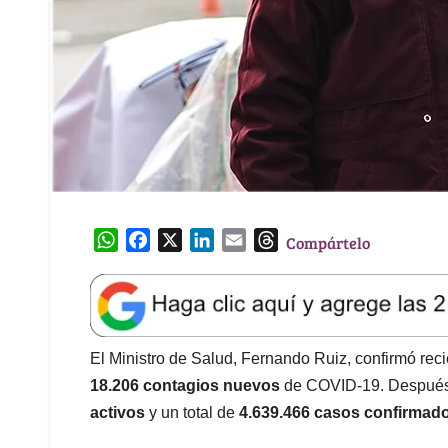
W
F
X
L
E
T
Compártelo
h
a
i
m
h
a
c
n
a
r
t
e
k
i
e
s
b
e
l
a
A
o
d
d
El Ministro de Salud, Fernando Ruiz, confirmó rec
p
o
I
s
18.206 contagios nuevos
de COVID-19. Después 
p
k
n
activos
y un total de
4.639.466 casos confirmad