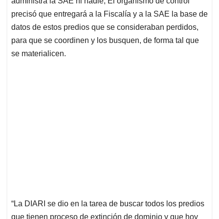
p
o
I
s
administra la SAE ni nadie, El organismo de control
p
k
n
precisó que entregará a la Fiscalía y a la SAE la base de
datos de estos predios que se consideraban perdidos,
para que se coordinen y los busquen, de forma tal que
se materialicen.
“La DIARI se dio en la tarea de buscar todos los predios
que tienen proceso de extinción de dominio y que hoy