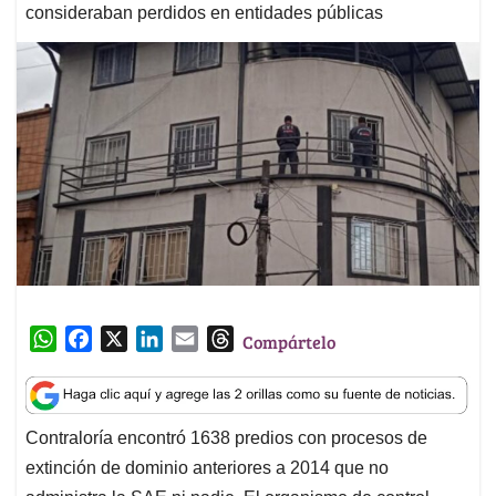
consideraban perdidos en entidades públicas
W
F
X
L
E
T
Compártelo
h
a
i
m
h
a
c
n
a
r
t
e
k
i
e
Contraloría encontró 1638 predios con procesos de
s
b
e
l
a
extinción de dominio anteriores a 2014 que no
A
o
d
d